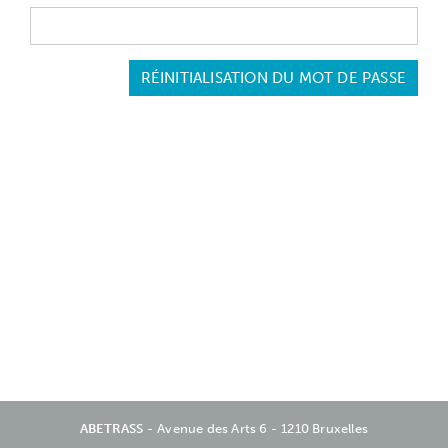
RÉINITIALISATION DU MOT DE PASSE
ABETRASS
Avenue des Arts 6
1210 Bruxelles